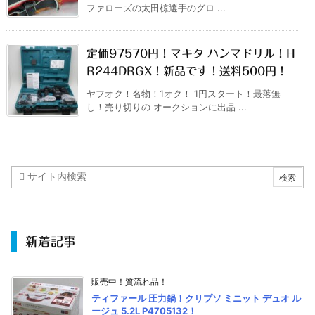
ファローズの太田椋選手のグロ ...
定価97570円！マキタ ハンマドリル！H
R244DRGX！新品です！送料500円！
ヤフオク！名物！1オク！ 1円スタート！最落無
し！売り切りの オークションに出品 ...
新着記事
販売中！質流れ品！
ティファール 圧力鍋！クリプソ ミニット デュオ ル
ージュ 5.2L P4705132！