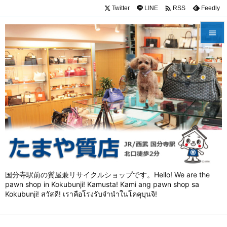

Twitter
LINE
Feedly
RSS


メニュ

サイド

前へ

次へ

検索
国分寺駅前の質屋兼リサイクルショップです。Hello! We are the
pawn shop in Kokubunji! Kamusta! Kami ang pawn shop sa
Kokubunji! สวัสดี! เราคือโรงรับจำนำในโคคุบุนจิ!