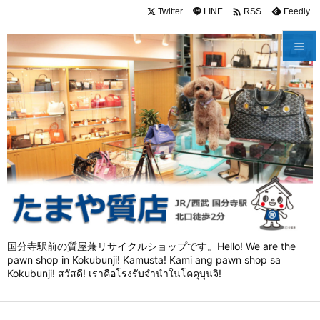

Twitter
LINE
Feedly
RSS


メニュ

サイド

前へ

次へ

検索
国分寺駅前の質屋兼リサイクルショップです。Hello! We are the
pawn shop in Kokubunji! Kamusta! Kami ang pawn shop sa
Kokubunji! สวัสดี! เราคือโรงรับจำนำในโคคุบุนจิ!